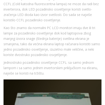
CCFL (Cold katodna fluorescentna lampa) ne moze da radi bez
inverterora, dok LED pozadinsko osvetljenje koristi svetlo-
zračenja LED dioda kao izvor svetlosti. Do sada se najviše
koristilo CCFL pozadinsko osvetljenje.
Kao što znamo da normalni PC LCD monitori imaju dve ili tri
lampe za pozadinsko osvetljenje dok kod laptopova zbog
manjeg izvora snage (štednja baterije) svetlina ekrana je
smanjena, tako da većina ekrana laptop računara koristiti samo
jedno pozadinsko osvetljenje, izuzetno male veličine, a neki
koriste dvostruko pozadinsko osvjetljenje.
Jednostruko pozadinsko osvetljenje CCFL: sa samo jednom
lampom i sa samo jednim invertorskim priključkom na ekranu,
najviše se koristi na tržištu.