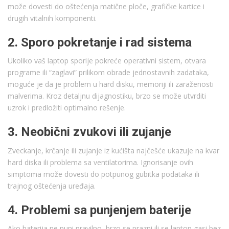
može dovesti do oštećenja matične ploče, grafičke kartice i
drugih vitalnih komponenti.
2. Sporo pokretanje i rad sistema
Ukoliko vaš laptop sporije pokreće operativni sistem, otvara
programe ili “zaglavi” prilikom obrade jednostavnih zadataka,
moguće je da je problem u hard disku, memoriji ili zaraženosti
malverima. Kroz detaljnu dijagnostiku, brzo se može utvrditi
uzrok i predložiti optimalno rešenje.
3. Neobični zvukovi ili zujanje
Zveckanje, krčanje ili zujanje iz kućišta najčešće ukazuje na kvar
hard diska ili problema sa ventilatorima. Ignorisanje ovih
simptoma može dovesti do potpunog gubitka podataka ili
trajnog oštećenja uređaja.
4. Problemi sa punjenjem baterije
Ako baterija ne puni pravilno, brzo se prazni ili se laptop gasi bez