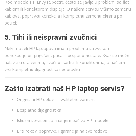
Kod modela HP Envy i Spectre često se javljaju problemi sa flat
kablom ili konektorom displeja. U našem servisu vršimo zamenu
kablova, popravku konekcija i kompletnu zamenu ekrana po
potrebi.
5. Tihi ili neispravni zvučnici
Neki modeli HP laptopova imaju problema sa zvukom –
ponekad je on prigušen, puca ili potpuno nestaje. Kvar se može
nalaziti u drajverima, zvučnoj kartici ili konektorima, a naš tim
vrši kompletnu dijagnostiku i popravku.
Zašto izabrati naš HP laptop servis?
Originalni HP delovi ili kvalitetne zamene
Besplatna dijagnostika
Iskusni serviseri sa znanjem baš za HP modele
Brzi rokovi popravke i garancija na sve radove