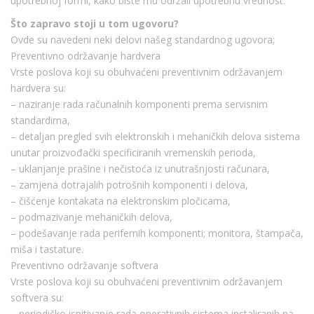
upotrebnoj formi, kako biste mu održali upotrebnu vrednost.
Što zapravo stoji u tom ugovoru?
Ovde su navedeni neki delovi našeg standardnog ugovora;
Preventivno održavanje hardvera
Vrste poslova koji su obuhvaćeni preventivnim održavanjem
hardvera su:
– naziranje rada računalnih komponenti prema servisnim
standardima,
– detaljan pregled svih elektronskih i mehaničkih delova sistema
unutar proizvođački specificiranih vremenskih perioda,
– uklanjanje prašine i nečistoća iz unutrašnjosti računara,
– zamjena dotrajalih potrošnih komponenti i delova,
– čišćenje kontakata na elektronskim pločicama,
– podmazivanje mehaničkih delova,
– podešavanje rada perifernih komponenti; monitora, štampača,
miša i tastature.
Preventivno održavanje softvera
Vrste poslova koji su obuhvaćeni preventivnim održavanjem
softvera su:
– periodičko ispitivanje rada operativnih sistema instaliranih na