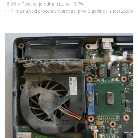
15.6% a Toshiba je odmah iza sa 15.7%
• HP ima najveći procenat kvarova u prve 3 godine i iznosi 25.6%