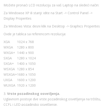
Možete pronaći LCD rezoluciju za vaš Laptop na sledeći način:
Za Windowse XP ili stariji: idite na Start -> Control Panel ->
Display Properites
Za Windows Vista: desni klik na Desktop -> Graphics Properites
Ovde je tablica sa referencom rezolucija:
XGA
1024 x 768
WXGA
1280 x 800
WXGA+
1440 x 900
SXGA
1280 x 1024
SXGA+
1400 x 1050
WSXGA
1280 x 854
WSXGA+
1680 x 1050
UXGA
1600 x 1200
WUXGA
1920 x 1200
3.
Vrste pozadinskog osvetljenja.
Uglavnom postoje dve vrste pozadinskog osvetljenja na tržištu,
CCFL i LED pozadinsko osvetljenje.