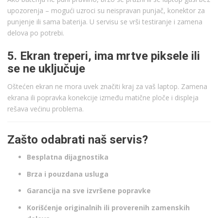
upozorenja – mogući uzroci su neispravan punjač, konektor za
punjenje ili sama baterija. U servisu se vrši testiranje i zamena
delova po potrebi.
5. Ekran treperi, ima mrtve piksele ili
se ne uključuje
Oštećen ekran ne mora uvek značiti kraj za vaš laptop. Zamena
ekrana ili popravka konekcije između matične ploče i displeja
rešava većinu problema.
Zašto odabrati naš servis?
Besplatna dijagnostika
Brza i pouzdana usluga
Garancija na sve izvršene popravke
Korišćenje originalnih ili proverenih zamenskih