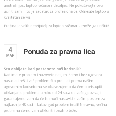
unutrašnjost laptop računara detaljno. Ne pokušavajte ovo
učiniti sami – to je zadatak za profesionalce. Odnesite laptop u
kvalitetan servis.
Prašina je veliki neprijatelj za laptop računar – može ga uništiti!
4
Ponuda za pravna lica
МАР
Šta dobijate kad postanete naš korisnik?
Kad imate problem i nazovete nas, mi ćemo i bez ugovora
nastojati rešiti vaš problem što pre – ali prema našim
ugovornim korisnicima se obavezujemo da ćemo pristupiti
otklanjanju problema u roku od 24 sata od vašeg poziva, i
garantujemo vam da će te moći nastaviti s vašim poslom za
najkasnije 48 sati – kakav god problem imali! Naravno, većinu
problema ćemo vam otkloniti i znatno brže.