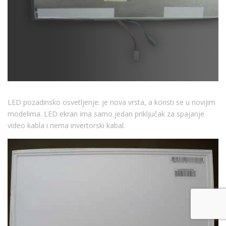
LED pozadinsko osvetljenje: je nova vrsta, a koristi se u novijim
modelima. LED ekran ima samo jedan priključak za spajanje
video kabla i nema invertorski kabal.