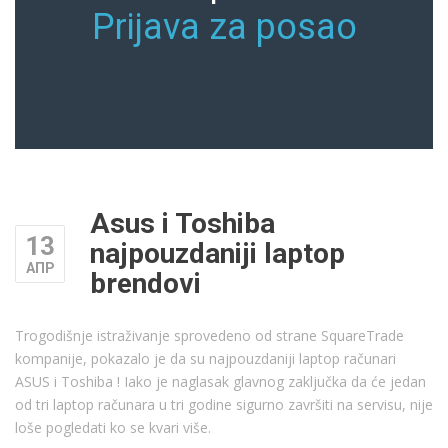
Prijava za posao
Asus i Toshiba
13
najpouzdaniji laptop
АПР
brendovi
Trogodišnje istraživanje sprovedeno od strane SquareTrade
kompanije, pokazalo je da su najpouzdaniji laptop računari
ASUS i Toshiba ! Iako je naglasak glavnog zaključka da će jedan
od tri laptop računara u tri godine sigurno završiti na servisu, nije
loše pogledati ko se kvari više.