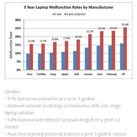
Ukratko
• 31% laptopova pokvariće se u prve 3 godine
• Netbook računari podložniji su kvarovima 20% više nego
laptop računari
• 5.8% kvarova kod netbook računara dogodi se u prvih 12
meseci
• Asus ima najmanji procenat kvarova u prve 3 godine i iznosi