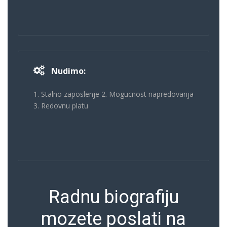
Nudimo:
1. Stalno zaposlenje 2. Mogucnost napredovanja
3. Redovnu platu
Radnu biografiju
mozete poslati na