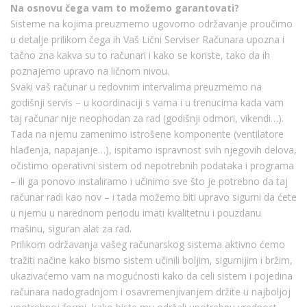
Na osnovu čega vam to možemo garantovati?
Sisteme na kojima preuzmemo ugovorno održavanje proučimo
u detalje prilikom čega ih Vaš Lični Serviser Računara upozna i
tačno zna kakva su to računari i kako se koriste, tako da ih
poznajemo upravo na ličnom nivou.
Svaki vaš računar u redovnim intervalima preuzmemo na
godišnji servis – u koordinaciji s vama i u trenucima kada vam
taj računar nije neophodan za rad (godišnji odmori, vikendi…).
Tada na njemu zamenimo istrošene komponente (ventilatore
hlađenja, napajanje…), ispitamo ispravnost svih njegovih delova,
očistimo operativni sistem od nepotrebnih podataka i programa
– ili ga ponovo instaliramo i učinimo sve što je potrebno da taj
računar radi kao nov – i tada možemo biti upravo sigurni da ćete
u njemu u narednom periodu imati kvalitetnu i pouzdanu
mašinu, siguran alat za rad.
Prilikom održavanja vašeg računarskog sistema aktivno ćemo
tražiti načine kako bismo sistem učinili boljim, sigurnijim i bržim,
ukazivaćemo vam na mogućnosti kako da celi sistem i pojedina
računara nadogradnjom i osavremenjivanjem držite u najboljoj