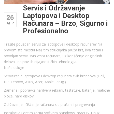
Servis i Održavanje
Laptopova i Desktop
26
Računara – Brzo, Sigurno i
АПР
Profesionalno
Tražite pouzdan servis za laptopove i desktop računare? Na
pravom ste mestu! Naš tim stručnjaka pruža brz, kvalitetan i
povoljan servis svih vrsta računara, uz korišćenje originalnih
delova i najnovijih dijagnostičkih tehnologija.
Naše usluge
Servisiranje laptopova i desktop računara svih brendova (Dell,
HP, Lenovo, Asus, Acer, Apple i drugi)
Zamena i popravka hardvera (ekrani, tastature, baterije, matične
ploče, hard diskovi)
Održavanje i čišćenje računara od prašine i pregrevanja
Instalacija i optimizacija softvera (Windows, macOS, Linux,