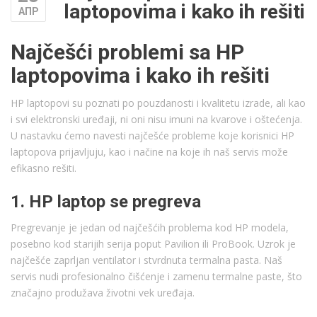
laptopovima i kako ih rešiti
АПР
Najčešći problemi sa HP
laptopovima i kako ih rešiti
HP laptopovi su poznati po pouzdanosti i kvalitetu izrade, ali kao
i svi elektronski uređaji, ni oni nisu imuni na kvarove i oštećenja.
U nastavku ćemo navesti najčešće probleme koje korisnici HP
laptopova prijavljuju, kao i načine na koje ih naš servis može
efikasno rešiti.
1. HP laptop se pregreva
Pregrevanje je jedan od najčešćih problema kod HP modela,
posebno kod starijih serija poput Pavilion ili ProBook. Uzrok je
najčešće zaprljan ventilator i stvrdnuta termalna pasta. Naš
servis nudi profesionalno čišćenje i zamenu termalne paste, što
značajno produžava životni vek uređaja.