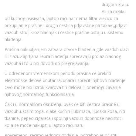
drugom kraju.
Ali za razliku
od kućnog usisivača, laptop računar nema filtar vrećicu za
prikupljanje prašine i drugih čestica prljavštine pa takav „prljav“
vazduh struji kroz hladnjak i čestice prašine ostaju u sistemu
hlađenja.
Prašina nakupljanjem zatvara otvore hlađenja gde vazduh ulazi
ili izlazi. Zaprljana rebra hlađenja sprečavaju prolaz hladnog
vazduha i to u biti dovodi do pregrejavanja.
U određenom vremenskom periodu prašina će prekriti
elektronske delove unutar računara i sprečiti njihovo hlađenje.
Ovo može biti uzrok kvarova tih delova ili onemogućavanje
njihovog normalnog funkcionisanja.
Čak i u normalnom okruženju uvek će biti čestica prašine u
vazduhu. Osim toga, dlake kućnih ljubimaca, ljudska kosa, niti
tkanine, pepeo cigareta i spoljnji vazduh doprinose nečistoći
koja se može nakupiti u laptop računaru.
Povremeno, recimo jednom godišnje, potrebno je očistiti