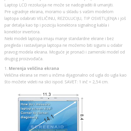
Laptop LCD rezolucija ne može se nadograditi ili umanjiti.
Pre ugradnje ekrana, moramo u skladu s vašim modelom
laptopa odabrati VELIČINU, REZOLUCIJU, TIP OSVETLJENJA i još
par detalja kao tip i poziciju konektora signalnog kabla i
konektor invertora.
Neki modeli laptopa imaju manje standardne ekrane i bez
pregleda i rastavljanja laptopa ne možemo biti sigurni u odabir
pravog modela ekrana. Moguće je pronaći i zamenski model od
drugog proizvođača.
1.
Merenja veličina ekrana
Veličina ekrana se meri u inčima dijagonalno od ugla do ugla kao
što možete videti na slici ispod. SAVET: 1 inč = 2,54 cm.