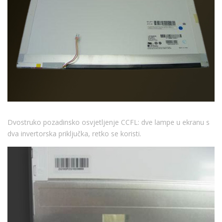
Dvostruko pozadinsko osvjetljenje CCFL: dve lampe u ekranu s
dva invertorska priključka, retko se koristi.