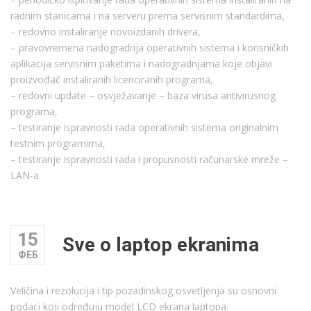
radnim stanicama i na serveru prema servisnim standardima,
– redovno instaliranje novoizdanih drivera,
– pravovremena nadogradnja operativnih sistema i korisničkih
aplikacija servisnim paketima i nadogradnjama koje objavi
proizvođač instaliranih licenciranih programa,
– redovni update – osvježavanje – baza virusa antivirusnog
programa,
– testiranje ispravnosti rada operativnih sistema originalnim
testnim programima,
– testiranje ispravnosti rada i propusnosti računarske mreže –
LAN-a.
15
Sve o laptop ekranima
ФЕБ
Veličina i rezolucija i tip pozadinskog osvetljenja su osnovni
podaci koji određuju model LCD ekrana laptopa.