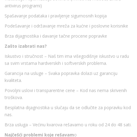
antivirus programi)
Spašavanje podataka i pravljenje sigurnosnih kopija
Podešavanje i održavanje mreža za kućne i poslovne korisnike
Brza dijagnostika i davanje tačne procene popravke
Zašto izabrati nas?
Iskustvo i stručnost – Naš tim ima višegodišnje iskustvo u radu
sa svim vrstama hardverskih i softverskih problema.
Garancija na usluge – Svaka popravka dolazi uz garanciju
kvaliteta.
Povoljni uslovi i transparentne cene – Kod nas nema skrivenih
troškova.
Besplatna dijagnostika u slučaju da se odlučite za popravku kod
nas.
Brza usluga – Većinu kvarova rešavamo u roku od 24 do 48 sati.
Najčešći problemi koje rešavam
o