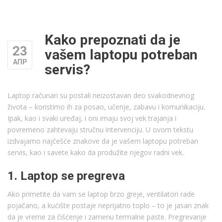
Kako prepoznati da je
23
vašem laptopu potreban
АПР
servis?
Laptop računari su postali neizostavan deo svakodnevnog
života – koristimo ih za posao, učenje, zabavu i komunikaciju.
Ipak, kao i svaki uređaj, i oni imaju svoj vek trajanja i
povremeno zahtevaju stručnu intervenciju. U ovom tekstu
izdvajamo najčešće znakove da je vašem laptopu potreban
servis, kao i savete kako da produžite njegov radni vek.
1. Laptop se pregreva
Ako primetite da vam se laptop brzo greje, ventilatori rade
pojačano, a kućište postaje neprijatno toplo – to je jasan znak
da je vreme za čišćenje i zamenu termalne paste. Pregrevanje