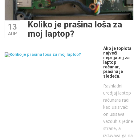
Koliko je prašina loša za
13
moj laptop?
АПР
Ako je toplota
najveći
neprijatelj za
laptop
računar,
prašina je
sledeća.
Rashladni
uredjaj laptop
računara radi
kao usisivač:
on usisava
vazduh s jedne
strane, a
izduvava ga na