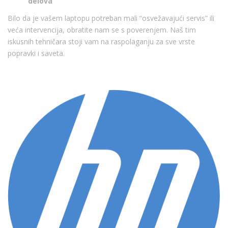
delova
Bilo da je vašem laptopu potreban mali “osvežavajući servis” ili
veća intervencija, obratite nam se s poverenjem. Naš tim
iskusnih tehničara stoji vam na raspolaganju za sve vrste
popravki i saveta.