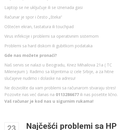
Laptop se ne uključuje ili se iznenada gasi
Računar je spor i često „šteka“
Oštećen ekran, tastatura ili touchpad
Virus infekcije i problemi sa operativnim sistemom
Problemi sa hard diskom ili gubitkom podataka
Gde nas možete pronaći?
Naš servis se nalazi u Beogradu, Knez Mihailova 21a ( TC
Milenejium ). Radimo sa klijentima iz cele Srbije, a za hitne
slučajeve nudimo i dolaske na adresu!
Ne dozvolite da vam problemi sa računarom stvaraju stres!
Pozovite nas već danas na
0113286677
ili nas posetite lično.
Vaš računar je kod nas u sigurnim rukama!
Najčešći problemi sa HP
23