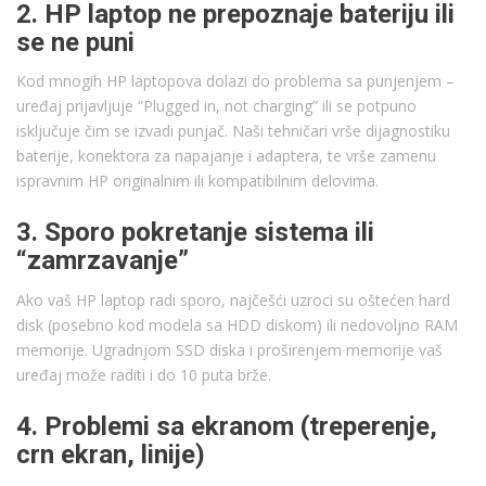
2. HP laptop ne prepoznaje bateriju ili
se ne puni
Kod mnogih HP laptopova dolazi do problema sa punjenjem –
uređaj prijavljuje “Plugged in, not charging” ili se potpuno
isključuje čim se izvadi punjač. Naši tehničari vrše dijagnostiku
baterije, konektora za napajanje i adaptera, te vrše zamenu
ispravnim HP originalnim ili kompatibilnim delovima.
3. Sporo pokretanje sistema ili
“zamrzavanje”
Ako vaš HP laptop radi sporo, najčešći uzroci su oštećen hard
disk (posebno kod modela sa HDD diskom) ili nedovoljno RAM
memorije. Ugradnjom SSD diska i proširenjem memorije vaš
uređaj može raditi i do 10 puta brže.
4. Problemi sa ekranom (treperenje,
crn ekran, linije)