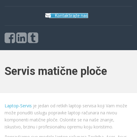
Kontaktirajte nas
Servis matične ploče
Laptop-Servis
je jedan od retkih laptop servisa koji Vam može
može ponuditi uslugu popravke laptop računara na nivou
komponenti matične ploče. Oslonite se na naše znanje,
iskustvo, brzinu i profesionalnu opremu koju koristimo.
Popravljamo sve modele laptop računara Toshiba, Acer, Asus,