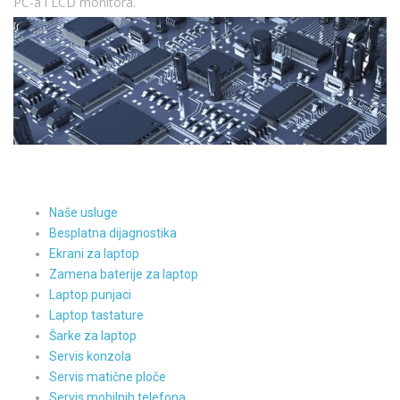
PC-a i LCD monitora.
Naše usluge
Besplatna dijagnostika
Ekrani za laptop
Zamena baterije za laptop
Laptop punjaci
Laptop tastature
Šarke za laptop
Servis konzola
Servis matične ploče
Servis mobilnih telefona