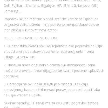
Dell, Fujitsu – Siemens, Gigabyte, HP, IBM, LG, Lenovo, MSI,
Samsung …
Popravak skupe matične pločeili grafičke kartice se isplati jer
osigurava veliku uštedu – nije potrebno menjati skupe delove
(npr. ploču) ili kupovati novi laptop.
OPCIJE POPRAVKE i CENE USLUGE
1. Dijagnostika kvara i pokušaj reparacije ako popravka ne uspe
a odustanete od nabavke i zamene rezervnog dela – cena
usluge: BESPLATNO
2. Nabavku novih origunalnih delova čiju dostupnost i cenu
možemo proveriti nakon dijagnostike kvara i procene isplativosti
popravke.
3. Garancija na ovu našu uslugu je 6 meseci. U slučaju
ponovljenog kvara u tih 6 meseci ponavljamo postupak ili ako
ne uspe vracamo uplatu.
Nudimo saradnju IT servisima za ovu vrstu popravke laptopa,