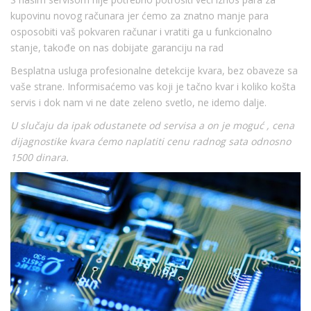
kupovinu novog računara jer ćemo za znatno manje para
osposobiti vaš pokvaren računar i vratiti ga u funkcionalno
stanje, takođe on nas dobijate garanciju na rad
Besplatna usluga profesionalne detekcije kvara, bez obaveze sa
vaše strane. Informisaćemo vas koji je tačno kvar i koliko košta
servis i dok nam vi ne date zeleno svetlo, ne idemo dalje.
U slučaju da ipak odustanete od servisa a on je moguć , cena
dijagnostike kvara ćemo naplatiti cenu radnog sata odnosno
1500 dinara.