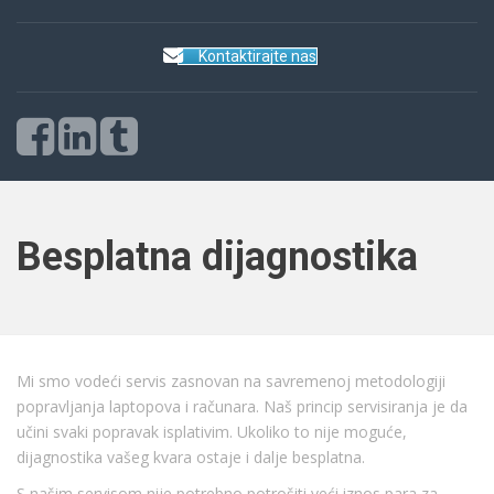
Kontaktirajte nas
Besplatna dijagnostika
Mi smo vodeći servis zasnovan na savremenoj metodologiji
popravljanja laptopova i računara. Naš princip servisiranja je da
učini svaki popravak isplativim. Ukoliko to nije moguće,
dijagnostika vašeg kvara ostaje i dalje besplatna.
S našim servisom nije potrebno potrošiti veći iznos para za