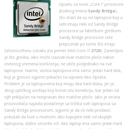
čipsetu za nove „Core i“ procesore
(kodnog imena
Sandy Bridge
),
što znači da su svi laptopovi koji u
sebi imaju neki od Sandy Bridge
procesora sa fabričkom greškom.
Sandy Bridge procesore ćete
prepoznati po tome što imaju
četvorocifrenu oznaku (na primer Intel Core i7-
2720
). Zanimljivo
je što greška, iako može izazvati kvar matične ploče nakon
izvesnog vremena korišćenja, ne utiče podjednako na sve
laptopove. Naime, većina laptopova ima samo jedan hard disk,
koji je gotovo sigurno prikačen na ispravni deo čipseta.
Problem je sa laptopovima koji imaju dva hard diska, jer je,
zbog optičkog uređaja koji koristi istu konekciju, bar jedan od
njih priključen na neispravan deo matične ploče. Iako je većina
proizvođača najavila povlačenje sa tržišta svih laptopova sa
Sandy Bridge procesorom, sigurno je da će neki prodavci
pokušati da love u mutnom. Ako kupujete neki od skupljih
laptopova, dobro otvorite oči. Ako laptop ima samo jedan hard