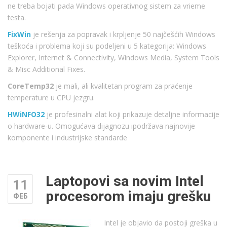
ne treba bojati pada Windows operativnog sistem za vrieme
testa.
FixWin
je rešenja za popravak i krpljenje 50 najčešćih Windows
teškoća i problema koji su podeljeni u 5 kategorija: Windows
Explorer, Internet & Connectivity, Windows Media, System Tools
& Misc Additional Fixes.
CoreTemp32
je mali, ali kvalitetan program za praćenje
temperature u CPU jezgru.
HWiNFO32
je profesinalni alat koji prikazuje detaljne informacije
o hardware-u. Omogućava dijagnozu ipodržava najnovije
komponente i industrijske standarde
Laptopovi sa novim Intel
11
procesorom imaju grešku
ФЕБ
Intel je objavio da postoji greška u