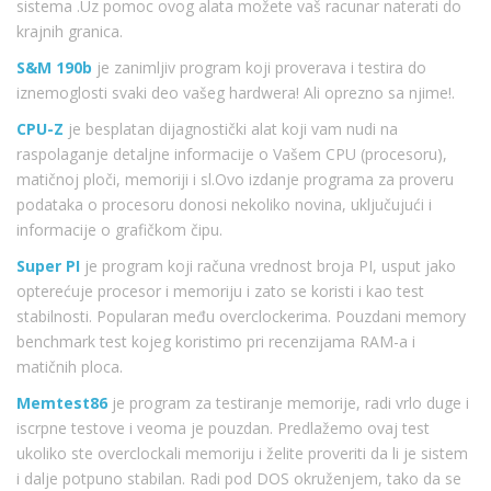
sistema .Uz pomoc ovog alata možete vaš racunar naterati do
krajnih granica.
S&M 190b
je zanimljiv program koji proverava i testira do
iznemoglosti svaki deo vašeg hardwera! Ali oprezno sa njime!.
CPU-Z
je besplatan dijagnostički alat koji vam nudi na
raspolaganje detaljne informacije o Vašem CPU (procesoru),
matičnoj ploči, memoriji i sl.Ovo izdanje programa za proveru
podataka o procesoru donosi nekoliko novina, uključujući i
informacije o grafičkom čipu.
Super PI
je program koji računa vrednost broja PI, usput jako
opterećuje procesor i memoriju i zato se koristi i kao test
stabilnosti. Popularan među overclockerima. Pouzdani memory
benchmark test kojeg koristimo pri recenzijama RAM-a i
matičnih ploca.
Memtest86
je program za testiranje memorije, radi vrlo duge i
iscrpne testove i veoma je pouzdan. Predlažemo ovaj test
ukoliko ste overclockali memoriju i želite proveriti da li je sistem
i dalje potpuno stabilan. Radi pod DOS okruženjem, tako da se