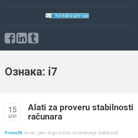
Kontaktirajte nas
Ознака:
i7
Alati za proveru stabilnosti
15
računara
АПР
Prime95
se vec jako dugo koristi za testiranje stabilnosti