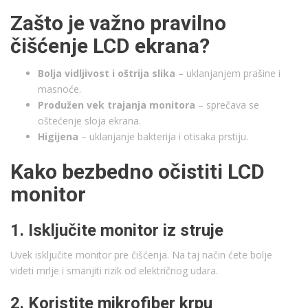
Zašto je važno pravilno
čišćenje LCD ekrana?
Bolja vidljivost i oštrija slika
– uklanjanjem prašine i
masnoće.
Produžen vek trajanja monitora
– sprečava se
oštećenje sloja ekrana.
Higijena
– uklanjanje bakterija i otisaka prstiju.
Kako bezbedno očistiti LCD
monitor
1. Isključite monitor iz struje
Uvek isključite monitor pre čišćenja. Na taj način ćete bolje
videti mrlje i smanjiti rizik od električnog udara.
2. Koristite mikrofiber krpu