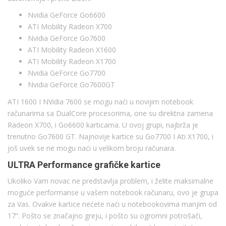
Nvidia GeForce Go6600
ATI Mobility Radeon X700
Nvidia GeForce Go7600
ATI Mobility Radeon X1600
ATI Mobility Radeon X1700
Nvidia GeForce Go7700
Nvidia GeForce Go7600GT
ATI 1600 I NVidia 7600 se mogu naći u novijim notebook
računarima sa DualCore procesorima, one su direktna zamena
Radeon X700, i Go6600 karticama. U ovoj grupi, najbrža je
trenutno Go7600 GT. Najnovije kartice su Go7700 I Ati X1700, i
još uvek se ne mogu naći u velikom broju računara.
ULTRA Performance grafičke kartice
Ukoliko Vam novac ne predstavlja problem, i želite maksimalne
moguće performanse u vašem notebook računaru, ovo je grupa
za Vas. Ovakve kartice nećete naći u notebookovima manjim od
17“. Pošto se značajno greju, i pošto su ogromni potrošači,