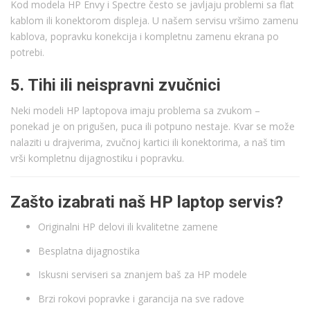
Kod modela HP Envy i Spectre često se javljaju problemi sa flat
kablom ili konektorom displeja. U našem servisu vršimo zamenu
kablova, popravku konekcija i kompletnu zamenu ekrana po
potrebi.
5. Tihi ili neispravni zvučnici
Neki modeli HP laptopova imaju problema sa zvukom –
ponekad je on prigušen, puca ili potpuno nestaje. Kvar se može
nalaziti u drajverima, zvučnoj kartici ili konektorima, a naš tim
vrši kompletnu dijagnostiku i popravku.
Zašto izabrati naš HP laptop servis?
Originalni HP delovi ili kvalitetne zamene
Besplatna dijagnostika
Iskusni serviseri sa znanjem baš za HP modele
Brzi rokovi popravke i garancija na sve radove