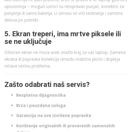
upozorenja – mogući uzroci su neispravan punjač, konektor za
punjenje ili sama baterija. U servisu se vrši testiranje i zamena
delova po potrebi.
5. Ekran treperi, ima mrtve piksele ili
se ne uključuje
Oštećen ekran ne mora uvek značiti kraj za vaš laptop. Zamena
ekrana ili popravka konekcije između matične ploče i displeja
rešava većinu problema.
Zašto odabrati naš servis?
Besplatna dijagnostika
Brza i pouzdana usluga
Garancija na sve izvršene popravke
Korišćenje originalnih ili proverenih zamenskih