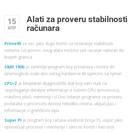
Alati za proveru stabilnosti
15
računara
АПР
Prime95
se vec jako dugo koristi za testiranje stabilnosti
sistema .Uz pomoc ovog alata možete vaš racunar naterati do
krajnih granica.
S&M 190b
je zanimljiv program koji proverava i testira do
iznemoglosti svaki deo vašeg hardwera! Ali oprezno sa njime!.
CPU-Z
je besplatan dijagnostički alat koji vam nudi na
raspolaganje detaljne informacije o Vašem CPU (procesoru),
matičnoj ploči, memoriji i sl.Ovo izdanje programa za proveru
podataka o procesoru donosi nekoliko novina, uključujući i
informacije o grafičkom čipu.
Super PI
je program koji računa vrednost broja PI, usput jako
opterećuje procesor i memoriju i zato se koristi i kao test