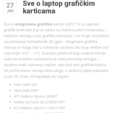
Sve o laptop grafičkim
27
karticama
ЈАН
Šta su
integrisane grafičke
kartice (IGP)? To su zapravo
grafički kontroleri koji se nalaze na matičnoj ploči notebooka, i
najčešće nemaju svoju grafičku memoriju, i ne mogu da posluže
za pokretanje kompleksnih 3D igara. Integrisana grafička
rešenja se mogu naći u notebook računaru bilo koje veličine (od
najmanjih 10.6“ – 17“). Značajna prednost koju ovakva rešenja
nude na mobilnim računarima je mala potrošnja energije, i
izuzetno malo odavanje toplote. Iako kod ovih grafičkih kartica
3D performanse nemaju bitnu ulogu, u sledećoj tabeli prikazane
su po 3D snazi, od najslabije do najjače.
Intel GMA 900
Intel GMA 950*
ATI Radeon Xpress 200M*
Nvidia GeForce Go 6100/6150*
ATI Radeon Xpress 1100/1150*