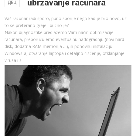
ubrzavanje računara
ДЕЦ
Vaš računar radi sporo, puno sporije nego kad je bilo novo, uz
to se preterano greje i bučno je?
Nakon dijagnostike predlažemo Vam način optimizacije
računara, preporučujemo eventualnu nadogradnju (novi hard
disk, dodatna RAM memorija …), ili ponovnu instalaciju
Windows-a, otvaranje laptopa i detaljno čiščenje, otklanjanje
virusa i sl
.