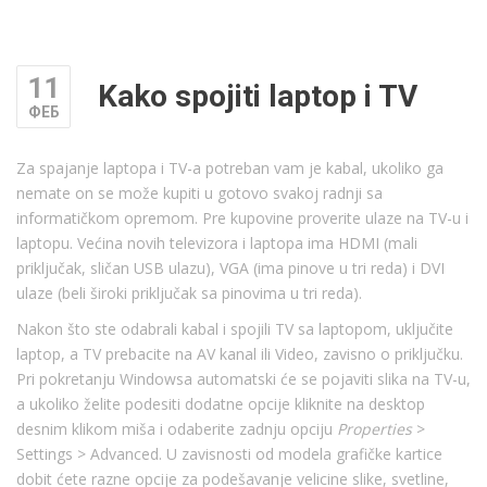
11
Kako spojiti laptop i TV
ФЕБ
Za spajanje laptopa i TV-a potreban vam je kabal, ukoliko ga
nemate on se može kupiti u gotovo svakoj radnji sa
informatičkom opremom. Pre kupovine proverite ulaze na TV-u i
laptopu. Većina novih televizora i laptopa ima HDMI (mali
priključak, sličan USB ulazu), VGA (ima pinove u tri reda) i DVI
ulaze (beli široki priključak sa pinovima u tri reda).
Nakon što ste odabrali kabal i spojili TV sa laptopom, uključite
laptop, a TV prebacite na AV kanal ili Video, zavisno o priključku.
Pri pokretanju Windowsa automatski će se pojaviti slika na TV-u,
a ukoliko želite podesiti dodatne opcije kliknite na desktop
desnim klikom miša i odaberite zadnju opciju
Properties
>
Settings > Advanced. U zavisnosti od modela grafičke kartice
dobit ćete razne opcije za podešavanje velicine slike, svetline,