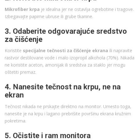
Mikrofiber krpa
je idealna jer ne ostavlja ogrebotine i tragove.
Izbegavajte papirne ubruse ili grube tkanine.
3. Odaberite odgovarajuće sredstvo
za čišćenje
Koristite
specijalne tečnosti za čišćenje ekrana
ili napravite
rastvor destilovane vode i malo izopropil alkohola (70%). Nikada
ne koristite aceton, amonijak ili sredstva za staklo jer mogu
oštetiti premaz.
4. Nanesite tečnost na krpu, ne na
ekran
Tečnost nikada ne prskajte direktno na monitor. Umesto toga,
nanesite je na krpu i lagano prebrišite površinu ekrana kružnim
pokretima.
5. Očistite i ram monitora