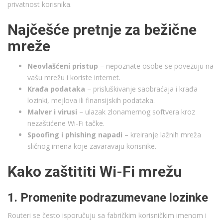
privatnost korisnika.
Najčešće pretnje za bežične
mreže
Neovlašćeni pristup
– nepoznate osobe se povezuju na
vašu mrežu i koriste internet.
Krađa podataka
– prisluškivanje saobraćaja i krađa
lozinki, mejlova ili finansijskih podataka.
Malver i virusi
– ulazak zlonamernog softvera kroz
nezaštićene Wi-Fi tačke.
Spoofing i phishing napadi
– kreiranje lažnih mreža
sličnog imena koje zavaravaju korisnike.
Kako zaštititi Wi-Fi mrežu
1. Promenite podrazumevane lozinke
Routeri se često isporučuju sa fabričkim korisničkim imenom i