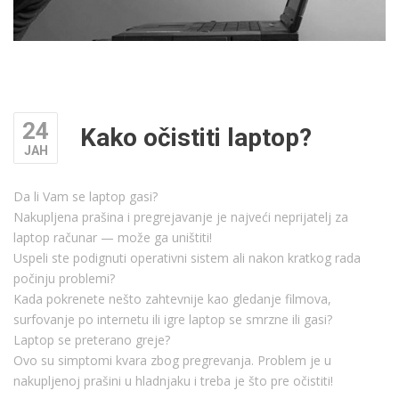
24
Kako očistiti laptop?
ЈАН
Da li Vam se laptop gasi?
Nakupljena prašina i pregrejavanje je najveći neprijatelj za
laptop računar — može ga uništiti!
Uspeli ste podignuti operativni sistem ali nakon kratkog rada
počinju problemi?
Kada pokrenete nešto zahtevnije kao gledanje filmova,
surfovanje po internetu ili igre laptop se smrzne ili gasi?
Laptop se preterano greje?
Ovo su simptomi kvara zbog pregrevanja. Problem je u
nakupljenoj prašini u hladnjaku i treba je što pre očistiti!