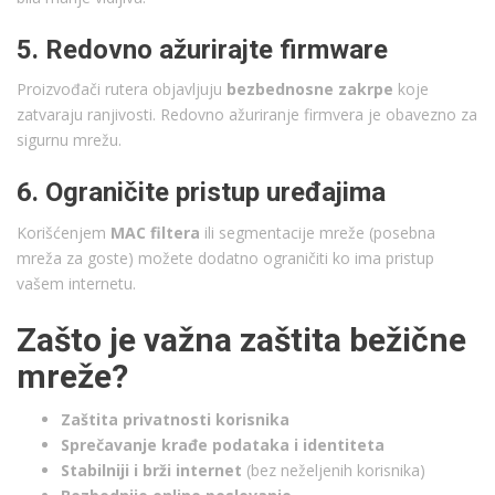
5. Redovno ažurirajte firmware
Proizvođači rutera objavljuju
bezbednosne zakrpe
koje
zatvaraju ranjivosti. Redovno ažuriranje firmvera je obavezno za
sigurnu mrežu.
6. Ograničite pristup uređajima
Korišćenjem
MAC filtera
ili segmentacije mreže (posebna
mreža za goste) možete dodatno ograničiti ko ima pristup
vašem internetu.
Zašto je važna zaštita bežične
mreže?
Zaštita privatnosti korisnika
Sprečavanje krađe podataka i identiteta
Stabilniji i brži internet
(bez neželjenih korisnika)