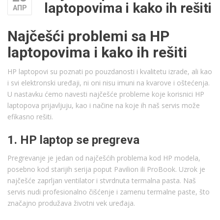
laptopovima i kako ih rešiti
АПР
Najčešći problemi sa HP
laptopovima i kako ih rešiti
HP laptopovi su poznati po pouzdanosti i kvalitetu izrade, ali kao
i svi elektronski uređaji, ni oni nisu imuni na kvarove i oštećenja.
U nastavku ćemo navesti najčešće probleme koje korisnici HP
laptopova prijavljuju, kao i načine na koje ih naš servis može
efikasno rešiti.
1. HP laptop se pregreva
Pregrevanje je jedan od najčešćih problema kod HP modela,
posebno kod starijih serija poput Pavilion ili ProBook. Uzrok je
najčešće zaprljan ventilator i stvrdnuta termalna pasta. Naš
servis nudi profesionalno čišćenje i zamenu termalne paste, što
značajno produžava životni vek uređaja.