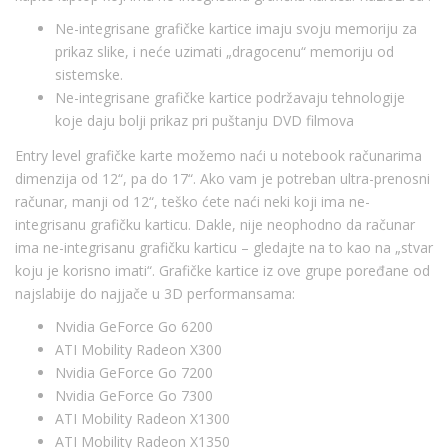
Ne-integrisane grafičke kartice imaju svoju memoriju za
prikaz slike, i neće uzimati „dragocenu“ memoriju od
sistemske.
Ne-integrisane grafičke kartice podržavaju tehnologije
koje daju bolji prikaz pri puštanju DVD filmova
Entry level grafičke karte možemo naći u notebook računarima
dimenzija od 12“, pa do 17“. Ako vam je potreban ultra-prenosni
računar, manji od 12“, teško ćete naći neki koji ima ne-
integrisanu grafičku karticu. Dakle, nije neophodno da računar
ima ne-integrisanu grafičku karticu – gledajte na to kao na „stvar
koju je korisno imati“. Grafičke kartice iz ove grupe poređane od
najslabije do najjače u 3D performansama:
Nvidia GeForce Go 6200
ATI Mobility Radeon X300
Nvidia GeForce Go 7200
Nvidia GeForce Go 7300
ATI Mobility Radeon X1300
ATI Mobility Radeon X1350