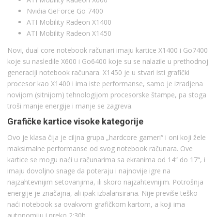
Nvidia GeForce Go 7400
ATI Mobility Radeon X1400
ATI Mobility Radeon X1450
Novi, dual core notebook računari imaju kartice X1400 i Go7400
koje su nasledile X600 i Go6400 koje su se nalazile u prethodnoj
generaciji notebook računara. X1450 je u stvari isti grafički
procesor kao X1400 i ima iste performanse, samo je izradjena
novijom (sitnijom) tehnologijom procesorske štampe, pa stoga
troši manje energije i manje se zagreva.
Grafičke kartice visoke kategorije
Ovo je klasa čija je ciljna grupa „hardcore gameri“ i oni koji žele
maksimalne performanse od svog notebook računara. Ove
kartice se mogu naći u računarima sa ekranima od 14“ do 17“, i
imaju dovoljno snage da poteraju i najnovije igre na
najzahtevnijim setovanjima, ili skoro najzahtevnijim. Potrošnja
energije je značajna, ali ipak izbalansirana. Nije previše teško
naći notebook sa ovakvom grafičkom kartom, a koji ima
autonomiju i preko 2:30h.