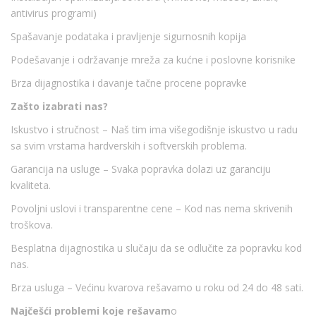
antivirus programi)
Spašavanje podataka i pravljenje sigurnosnih kopija
Podešavanje i održavanje mreža za kućne i poslovne korisnike
Brza dijagnostika i davanje tačne procene popravke
Zašto izabrati nas?
Iskustvo i stručnost – Naš tim ima višegodišnje iskustvo u radu
sa svim vrstama hardverskih i softverskih problema.
Garancija na usluge – Svaka popravka dolazi uz garanciju
kvaliteta.
Povoljni uslovi i transparentne cene – Kod nas nema skrivenih
troškova.
Besplatna dijagnostika u slučaju da se odlučite za popravku kod
nas.
Brza usluga – Većinu kvarova rešavamo u roku od 24 do 48 sati.
Najčešći problemi koje rešavam
o