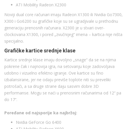
ATI Mobility Radeon X2300
Noviji dual core računari imaju Radeon X1300 ili Nvidia Go7300,
X300 i Go6200 su grafičke koje su se ugradjivale u prethodnu
generaciju prenosnih računara. X2300 je u stvari over-
clockovana X1300, i pored „zvučnijeg“ imena – kartica nije ništa
specijalno.
Grafičke kartice srednje klase
Kartice srednje klase imaju dovoljno „snage“ da se na njima
pokrene čak i najnovija igra, na setovanju koje zadovoljava
udobno i vizuelno efektno igranje. Ove kartice su fino
izbalansirane, jer ne odaju previše toplote niti su preveliki
potrošači, a sa druge strane daju sasvim dobre 3D
performanse. Mogu se naći u prenosnim računarima od 12“ pa
do 17“.
Poređane od najsporije ka najbržoj:
Nvidia GeForce Go 6400
ATI Mobility Radeon X600