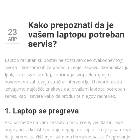
Kako prepoznati da je
23
vašem laptopu potreban
АПР
servis?
Laptop računari su postali neizostavan deo svakodnevnog
života – koristimo ih za posao, učenje, zabavu i komunikaciju.
Ipak, kao i svaki uređaj, i oni imaju svoj vek trajanja i
povremeno zahtevaju stručnu intervenciju. U ovom tekstu
izdvajamo najčešće znakove da je vašem laptopu potreban
servis, kao i savete kako da produžite njegov radni vek.
1. Laptop se pregreva
Ako primetite da vam se laptop brzo greje, ventilatori rade
pojačano, a kućište postaje neprijatno toplo – to je jasan znak
da je vreme za čišćenje i zamenu termalne paste. Pregrevanje