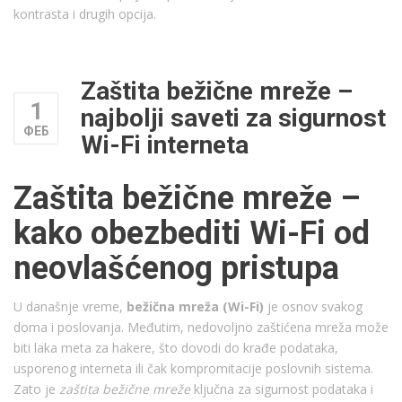
kontrasta i drugih opcija.
Zaštita bežične mreže –
1
najbolji saveti za sigurnost
ФЕБ
Wi-Fi interneta
Zaštita bežične mreže –
kako obezbediti Wi-Fi od
neovlašćenog pristupa
U današnje vreme,
bežična mreža (Wi-Fi)
je osnov svakog
doma i poslovanja. Međutim, nedovoljno zaštićena mreža može
biti laka meta za hakere, što dovodi do krađe podataka,
usporenog interneta ili čak kompromitacije poslovnih sistema.
Zato je
zaštita bežične mreže
ključna za sigurnost podataka i