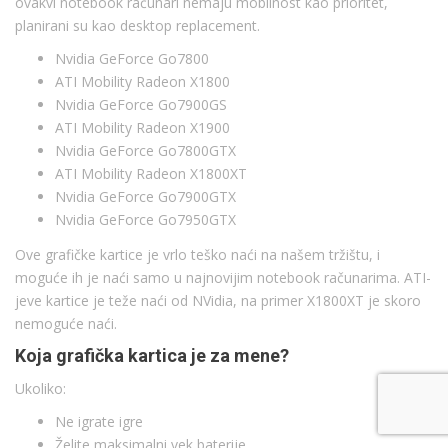
ovakvi notebook računari nemaju mobilnost kao prioritet,
planirani su kao desktop replacement.
Nvidia GeForce Go7800
ATI Mobility Radeon X1800
Nvidia GeForce Go7900GS
ATI Mobility Radeon X1900
Nvidia GeForce Go7800GTX
ATI Mobility Radeon X1800XT
Nvidia GeForce Go7900GTX
Nvidia GeForce Go7950GTX
Ove grafičke kartice je vrlo teško naći na našem tržištu, i
moguće ih je naći samo u najnovijim notebook računarima. ATI-
jeve kartice je teže naći od NVidia, na primer X1800XT je skoro
nemoguće naći.
Koja grafička kartica je za mene?
Ukoliko:
Ne igrate igre
Želite maksimalni vek baterije