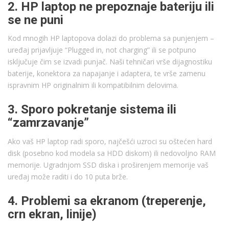
2. HP laptop ne prepoznaje bateriju ili
se ne puni
Kod mnogih HP laptopova dolazi do problema sa punjenjem –
uređaj prijavljuje “Plugged in, not charging” ili se potpuno
isključuje čim se izvadi punjač. Naši tehničari vrše dijagnostiku
baterije, konektora za napajanje i adaptera, te vrše zamenu
ispravnim HP originalnim ili kompatibilnim delovima.
3. Sporo pokretanje sistema ili
“zamrzavanje”
Ako vaš HP laptop radi sporo, najčešći uzroci su oštećen hard
disk (posebno kod modela sa HDD diskom) ili nedovoljno RAM
memorije. Ugradnjom SSD diska i proširenjem memorije vaš
uređaj može raditi i do 10 puta brže.
4. Problemi sa ekranom (treperenje,
crn ekran, linije)