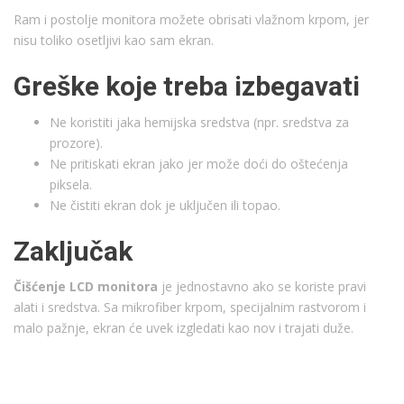
Ram i postolje monitora možete obrisati vlažnom krpom, jer
nisu toliko osetljivi kao sam ekran.
Greške koje treba izbegavati
Ne koristiti jaka hemijska sredstva (npr. sredstva za
prozore).
Ne pritiskati ekran jako jer može doći do oštećenja
piksela.
Ne čistiti ekran dok je uključen ili topao.
Zaključak
Čišćenje LCD monitora
je jednostavno ako se koriste pravi
alati i sredstva. Sa mikrofiber krpom, specijalnim rastvorom i
malo pažnje, ekran će uvek izgledati kao nov i trajati duže.