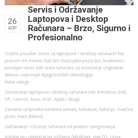
Servis i Održavanje
Laptopova i Desktop
26
Računara – Brzo, Sigurno i
АПР
Profesionalno
Tražite pouzdan servis za laptopove i desktop računare? Na
pravom ste mestu! Naš tim stručnjaka pruža brz, kvalitetan i
povoljan servis svih vrsta računara, uz korišćenje originalnih
delova i najnovijih dijagnostičkih tehnologija.
Naše usluge
Servisiranje laptopova i desktop računara svih brendova (Dell,
HP, Lenovo, Asus, Acer, Apple i drugi)
Zamena i popravka hardvera (ekrani, tastature, baterije, matične
ploče, hard diskovi)
Održavanje i čišćenje računara od prašine i pregrevanja
Instalacija i optimizacija softvera (Windows, macOS, Linux,