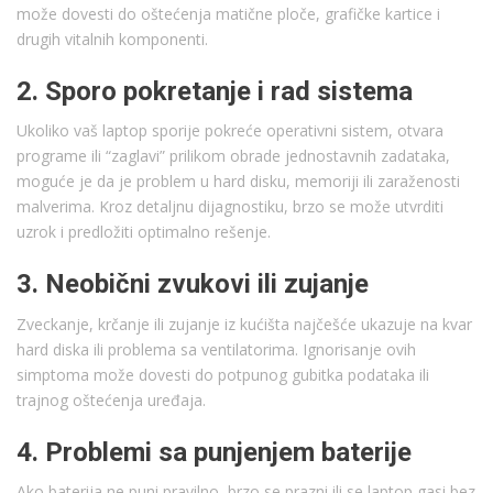
može dovesti do oštećenja matične ploče, grafičke kartice i
drugih vitalnih komponenti.
2. Sporo pokretanje i rad sistema
Ukoliko vaš laptop sporije pokreće operativni sistem, otvara
programe ili “zaglavi” prilikom obrade jednostavnih zadataka,
moguće je da je problem u hard disku, memoriji ili zaraženosti
malverima. Kroz detaljnu dijagnostiku, brzo se može utvrditi
uzrok i predložiti optimalno rešenje.
3. Neobični zvukovi ili zujanje
Zveckanje, krčanje ili zujanje iz kućišta najčešće ukazuje na kvar
hard diska ili problema sa ventilatorima. Ignorisanje ovih
simptoma može dovesti do potpunog gubitka podataka ili
trajnog oštećenja uređaja.
4. Problemi sa punjenjem baterije
Ako baterija ne puni pravilno, brzo se prazni ili se laptop gasi bez