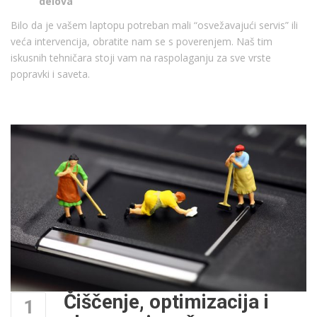
delova
Bilo da je vašem laptopu potreban mali “osvežavajući servis” ili
veća intervencija, obratite nam se s poverenjem. Naš tim
iskusnih tehničara stoji vam na raspolaganju za sve vrste
popravki i saveta.
Čiščenje, optimizacija i
1