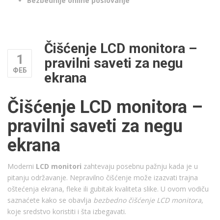
Bezbednije online poslovanje
Čišćenje LCD monitora –
1
pravilni saveti za negu
ФЕБ
ekrana
Čišćenje LCD monitora –
pravilni saveti za negu
ekrana
Moderni
LCD monitori
zahtevaju posebnu pažnju kada je u
pitanju održavanje. Nepravilno čišćenje može izazvati trajna
oštećenja ekrana, fleke ili gubitak kvaliteta slike. U ovom vodiču
saznaćete kako se obavlja
bezbedno čišćenje LCD monitora
,
koje sredstvo koristiti i šta izbegavati.