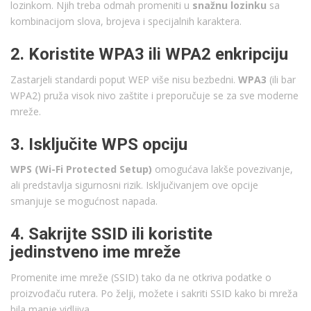
lozinkom. Njih treba odmah promeniti u
snažnu lozinku
sa
kombinacijom slova, brojeva i specijalnih karaktera.
2. Koristite WPA3 ili WPA2 enkripciju
Zastarjeli standardi poput WEP više nisu bezbedni.
WPA3
(ili bar
WPA2) pruža visok nivo zaštite i preporučuje se za sve moderne
mreže.
3. Isključite WPS opciju
WPS (Wi-Fi Protected Setup)
omogućava lakše povezivanje,
ali predstavlja sigurnosni rizik. Isključivanjem ove opcije
smanjuje se mogućnost napada.
4. Sakrijte SSID ili koristite
jedinstveno ime mreže
Promenite ime mreže (SSID) tako da ne otkriva podatke o
proizvođaču rutera. Po želji, možete i sakriti SSID kako bi mreža
bila manje vidljiva.