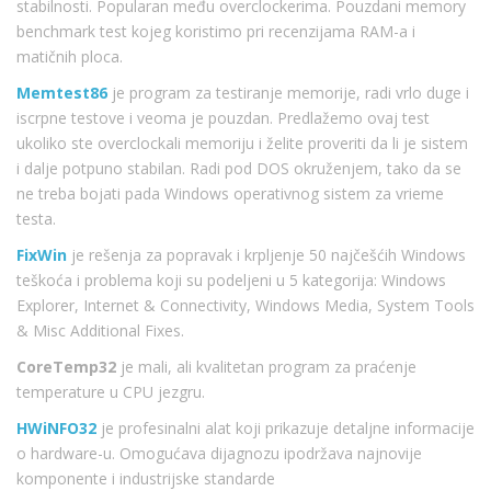
stabilnosti. Popularan među overclockerima. Pouzdani memory
benchmark test kojeg koristimo pri recenzijama RAM-a i
matičnih ploca.
Memtest86
je program za testiranje memorije, radi vrlo duge i
iscrpne testove i veoma je pouzdan. Predlažemo ovaj test
ukoliko ste overclockali memoriju i želite proveriti da li je sistem
i dalje potpuno stabilan. Radi pod DOS okruženjem, tako da se
ne treba bojati pada Windows operativnog sistem za vrieme
testa.
FixWin
je rešenja za popravak i krpljenje 50 najčešćih Windows
teškoća i problema koji su podeljeni u 5 kategorija: Windows
Explorer, Internet & Connectivity, Windows Media, System Tools
& Misc Additional Fixes.
CoreTemp32
je mali, ali kvalitetan program za praćenje
temperature u CPU jezgru.
HWiNFO32
je profesinalni alat koji prikazuje detaljne informacije
o hardware-u. Omogućava dijagnozu ipodržava najnovije
komponente i industrijske standarde