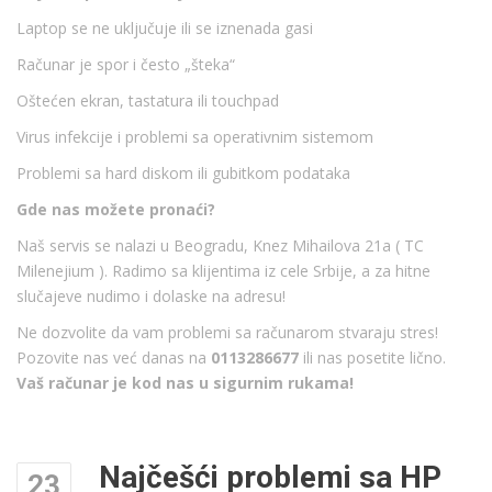
Laptop se ne uključuje ili se iznenada gasi
Računar je spor i često „šteka“
Oštećen ekran, tastatura ili touchpad
Virus infekcije i problemi sa operativnim sistemom
Problemi sa hard diskom ili gubitkom podataka
Gde nas možete pronaći?
Naš servis se nalazi u Beogradu, Knez Mihailova 21a ( TC
Milenejium ). Radimo sa klijentima iz cele Srbije, a za hitne
slučajeve nudimo i dolaske na adresu!
Ne dozvolite da vam problemi sa računarom stvaraju stres!
Pozovite nas već danas na
0113286677
ili nas posetite lično.
Vaš računar je kod nas u sigurnim rukama!
Najčešći problemi sa HP
23