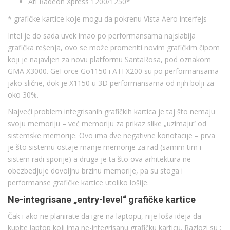
Ati Radeon Xpress 1200/1250*
* grafičke kartice koje mogu da pokrenu Vista Aero interfejs
Intel je do sada uvek imao po performansama najslabija
grafička rešenja, ovo se može promeniti novim grafičkim čipom
koji je najavljen za novu platformu SantaRosa, pod oznakom
GMA X3000. GeForce Go1150 i ATI X200 su po performansama
jako slične, dok je X1150 u 3D performansama od njih bolji za
oko 30%.
Najveći problem integrisanih grafičkih kartica je taj što nemaju
svoju memoriju – već memoriju za prikaz slike „uzimaju“ od
sistemske memorije. Ovo ima dve negativne konotacije – prva
je što sistemu ostaje manje memorije za rad (samim tim i
sistem radi sporije) a druga je ta što ova arhitektura ne
obezbedjuje dovoljnu brzinu memorije, pa su stoga i
performanse grafičke kartice utoliko lošije.
Ne-integrisane „entry-level“ grafičke kartice
Čak i ako ne planirate da igre na laptopu, nije loša ideja da
kupite laptop koji ima ne-integrisanu grafičku karticu. Razlozi su :