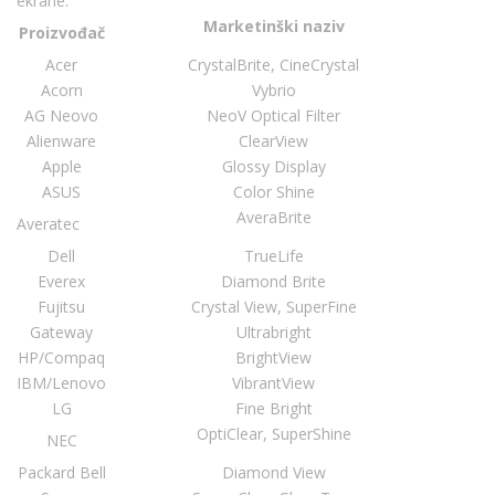
ekrane:
Marketinški naziv
Proizvođač
Acer
CrystalBrite, CineCrystal
Acorn
Vybrio
AG Neovo
NeoV Optical Filter
Alienware
ClearView
Apple
Glossy Display
ASUS
Color Shine
AveraBrite
Averatec
Dell
TrueLife
Everex
Diamond Brite
Fujitsu
Crystal View, SuperFine
Gateway
Ultrabright
HP/Compaq
BrightView
IBM/Lenovo
VibrantView
LG
Fine Bright
OptiClear, SuperShine
NEC
Packard Bell
Diamond View