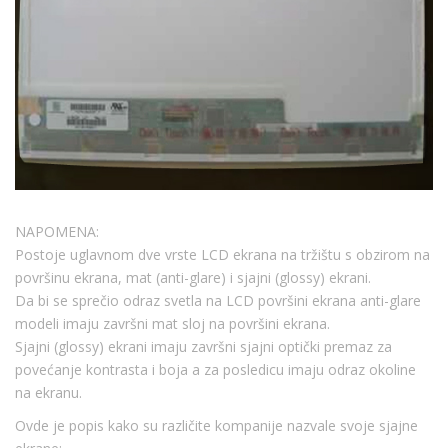
NAPOMENA:
Postoje uglavnom dve vrste LCD ekrana na tržištu s obzirom na
površinu ekrana, mat (anti-glare) i sjajni (glossy) ekrani.
Da bi se sprečio odraz svetla na LCD površini ekrana anti-glare
modeli imaju završni mat sloj na površini ekrana.
Sjajni (glossy) ekrani imaju završni sjajni optički premaz za
povećanje kontrasta i boja a za posledicu imaju odraz okoline
na ekranu.
Ovde je popis kako su različite kompanije nazvale svoje sjajne