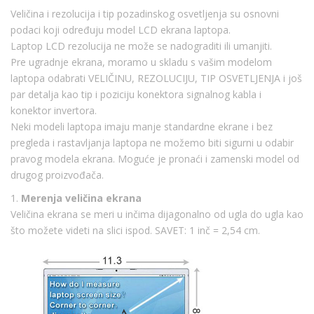
Veličina i rezolucija i tip pozadinskog osvetljenja su osnovni
podaci koji određuju model LCD ekrana laptopa.
Laptop LCD rezolucija ne može se nadograditi ili umanjiti.
Pre ugradnje ekrana, moramo u skladu s vašim modelom
laptopa odabrati VELIČINU, REZOLUCIJU, TIP OSVETLJENJA i još
par detalja kao tip i poziciju konektora signalnog kabla i
konektor invertora.
Neki modeli laptopa imaju manje standardne ekrane i bez
pregleda i rastavljanja laptopa ne možemo biti sigurni u odabir
pravog modela ekrana. Moguće je pronaći i zamenski model od
drugog proizvođača.
1.
Merenja veličina ekrana
Veličina ekrana se meri u inčima dijagonalno od ugla do ugla kao
što možete videti na slici ispod. SAVET: 1 inč = 2,54 cm.