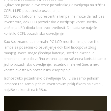
Uglavnom postoje dve vrste pozadinskog osvetljenja na tržištu,
CCFL i LED pozadinsko osvetljenje.
CCFL (Cold katodna fluorescentna lampa) ne moze da radi bez
inverterora, dok LED pozadinsko osvetljenje koristi svetlo-
zračenja LED dioda kao izvor svetlosti. Do sada se najviše
koristilo CCFL pozadinsko osvetljenje.
Kao što znamo da normalni PC LCD monitori imaju dve ili tri
lampe za pozadinsko osvetljenje dok kod laptopova zbog
manjeg izvora snage (štednja baterije) svetlina ekrana je
smanjena, tako da većina ekrana laptop računara koristiti samo
jedno pozadinsko osvetljenje, izuzetno male veličine, a neki
koriste dvostruko pozadinsko osvjetljenje.
Jednostruko pozadinsko osvetljenje CCFL: sa samo jednom
lampom i sa samo jednim invertorskim priključkom na ekranu,
najviše se koristi na tržištu.