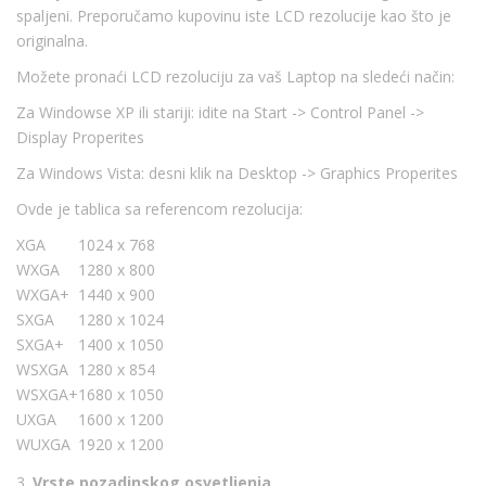
spaljeni. Preporučamo kupovinu iste LCD rezolucije kao što je
originalna.
Možete pronaći LCD rezoluciju za vaš Laptop na sledeći način:
Za Windowse XP ili stariji: idite na Start -> Control Panel ->
Display Properites
Za Windows Vista: desni klik na Desktop -> Graphics Properites
Ovde je tablica sa referencom rezolucija:
XGA
1024 x 768
WXGA
1280 x 800
WXGA+
1440 x 900
SXGA
1280 x 1024
SXGA+
1400 x 1050
WSXGA
1280 x 854
WSXGA+
1680 x 1050
UXGA
1600 x 1200
WUXGA
1920 x 1200
3.
Vrste pozadinskog osvetljenja.