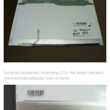
Dvostruko pozadinsko osvjetljenje CCFL: dve lampe u ekranu s
dva invertorska priključka, retko se koristi.