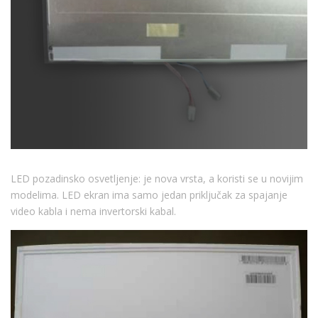
LED pozadinsko osvetljenje: je nova vrsta, a koristi se u novijim
modelima. LED ekran ima samo jedan priključak za spajanje
video kabla i nema invertorski kabal.