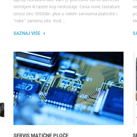
slomljeni ili taster koji nedostaje. Cena nove tastature
ve
iznosi oko 5000din. plus u nekim servisima platićete i
po
"ruke" zamenu iste. Kod …
e
SAZNAJ VIŠE
S
SERVIS MATIČNE PLOČE
S