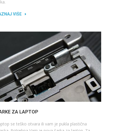
ka.
AZNAJ VIŠE
ARKE ZA LAPTOP
ptop se teško otvara ili vam je pukla plastična
ska. Potrebna Vam je nova šarka za laptop. Za