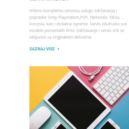
Vršimo kompletnu servisnu uslugu održavanja i
popravke Sony Playstation,PSP, Nintendo, XBox, ...
konzola, kao i dodatne opreme. Servis obuhvata sve
modele pomenutih firmi. Održavanje i servis vrši se
iskljucivo sa originalnim delovima.
SAZNAJ VIŠE