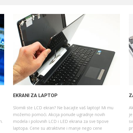
EKRANI ZA LAPTOP
Z
Slomili ste LCD ekran? Ne bacajte vaš laptop! Mi mu
Ak
možemo pomoći. Akcija ponude ugradnje novih
je
m.
modela i polovnih LCD i LED ekrana za sve tipove
sv
laptopa. Cene su atraktivne i manje nego cene
pr