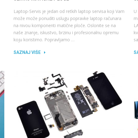
Laptop-Servis je jedan od retkih laptop servisa koji Vam
U 
može može ponuditi uslugu popravke laptop računara
mo
na nivou komponenti matične ploče. Oslonite se na
LA
naše znanje, iskustvo, brzinu i profesionalnu opremu
kv
koju koristimo. Popravljamo …
s
SAZNAJ VIŠE
S