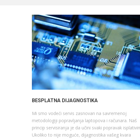
BESPLATNA DIJAGNOSTIKA
Mi smo vodeći servis zasnovan na savremenoj
metodologiji popravljanja laptopova i računara. Naš
princip servisiranja je da učini svaki popravak isplativi
Ukoliko to nije moguće, dijagnostika vašeg kvara