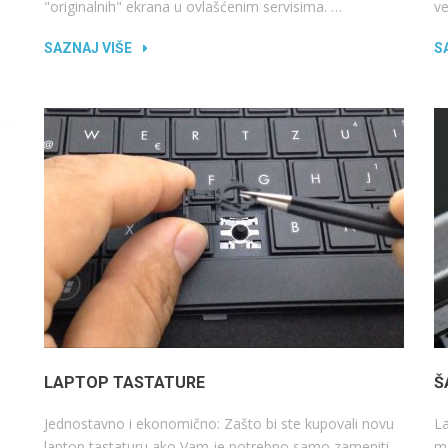
"originalnih" ekrana u ovlašćenim servisima. …
ve
SAZNAJ VIŠE
S
LAPTOP TASTATURE
Š
Jednostavno i ekonomično: Zašto bi ste kupovali novu
La
laptop tastaturu ako Vam je potrebno samo zameniti
ma