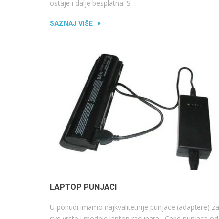
ostaje i dalje besplatna. S …
SAZNAJ VIŠE
LAPTOP PUNJACI
U ponudi imamo najkvalitetnije punjace (adaptere) za
sve vrste i modele laptop racunara. Cene punjaca od