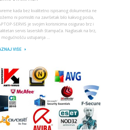
vreme kada bez kvalitetno ispisanog dokumenta ne
žemo ni pomisliti na završetak bilo kakvog posla,
PTOP-SERVIS je svojim korisnicima osigurao brz i
alitetan servis laserskih štampača. Naglasak na brz,
a mogućnošću ustupanja …
AZNAJ VIŠE