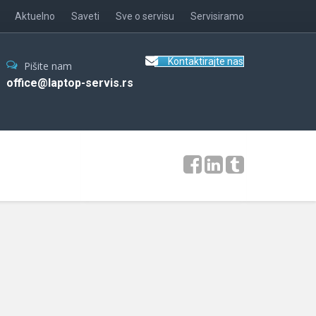
Aktuelno
Saveti
Sve o servisu
Servisiramo
Kontaktirajte nas
Pišite nam
office@laptop-servis.rs