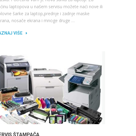
ćinu laptopova u našem servisu možete naći nove ili
lovne šarke za laptop,prednje i zadnje maske
krana, nosače ekrana i mnoge druge …
AZNAJ VIŠE
ERVIS ŠTAMPAČA