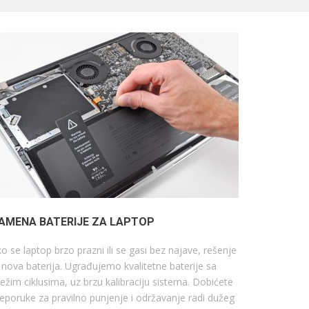
AMENA BATERIJE ZA LAPTOP
o se laptop brzo prazni ili se gasi bez najave, rešenje
 nova baterija. Ugrađujemo kvalitetne baterije sa
ežim ciklusima, uz brzu kalibraciju sistema. Dobićete
eporuke za pravilno punjenje i održavanje radi dužeg