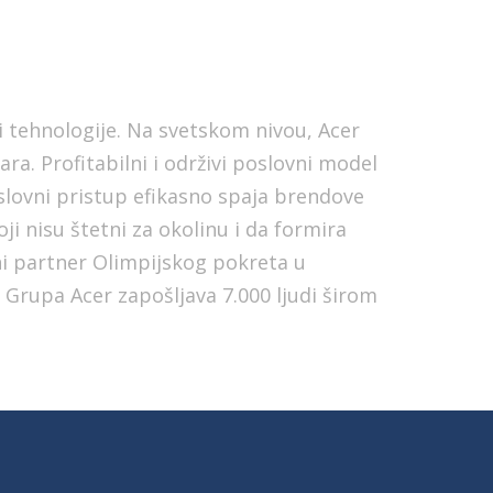
i tehnologije. Na svetskom nivou, Acer
. Profitabilni i održivi poslovni model
oslovni pristup efikasno spaja brendove
ji nisu štetni za okolinu i da formira
ni partner Olimpijskog pokreta u
. Grupa Acer zapošljava 7.000 ljudi širom