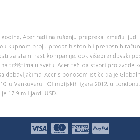
 godine, Acer radi na rušenju prepreka između ljudi 
ukupnom broju prodatih stonih i prenosnih računara
nosti za stalni rast kompanije, dok višebrendovski p
a tržištima u svetu. Acer teži da stvori proizvode ko
sa dobavljačima. Acer s ponosom ističe da je Global
010. u Vankuveru i Olimpijskih igara 2012. u Londonu
je 17,9 milijardi USD.