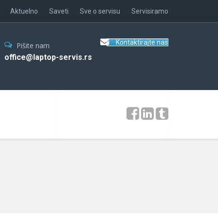
Aktuelno
Saveti
Sve o servisu
Servisiramo
Kontaktirajte nas
Pišite nam
office@laptop-servis.rs