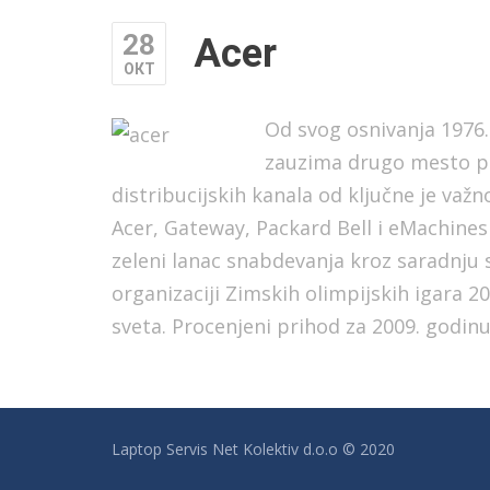
28
Acer
ОКТ
Od svog osnivanja 1976.
zauzima drugo mesto po 
distribucijskih kanala od ključne je važ
Acer, Gateway, Packard Bell i eMachines n
zeleni lanac snabdevanja kroz saradnju 
organizaciji Zimskih olimpijskih igara 2
sveta. Procenjeni prihod za 2009. godinu 
Laptop Servis Net Kolektiv d.o.o © 2020