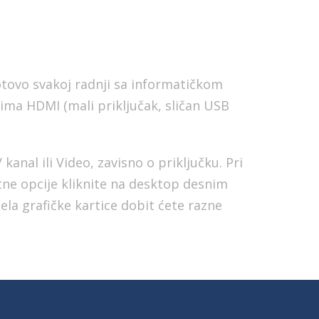
otovo svakoj radnji sa informatičkom
ima HDMI (mali priključak, sličan USB
anal ili Video, zavisno o priključku. Pri
tne opcije kliknite na desktop desnim
la grafičke kartice dobit ćete razne