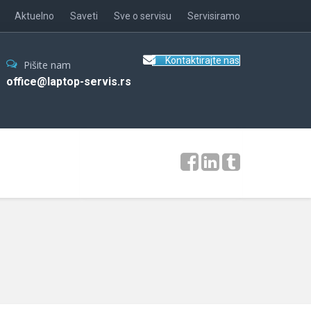
Aktuelno
Saveti
Sve o servisu
Servisiramo
Kontaktirajte nas
Pišite nam
office@laptop-servis.rs