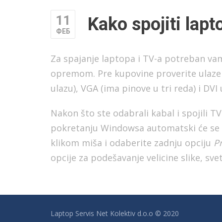
11
Kako spojiti lapt
ФЕБ
Za spajanje laptopa i TV-a potreban vam
opremom. Pre kupovine proverite ulaze n
ulazu), VGA (ima pinove u tri reda) i DVI 
Nakon što ste odabrali kabal i spojili TV
pokretanju Windowsa automatski će se po
klikom miša i odaberite zadnju opciju
P
opcije za podešavanje velicine slike, svet
Laptop Servis Net Kolektiv d.o.o © 2020