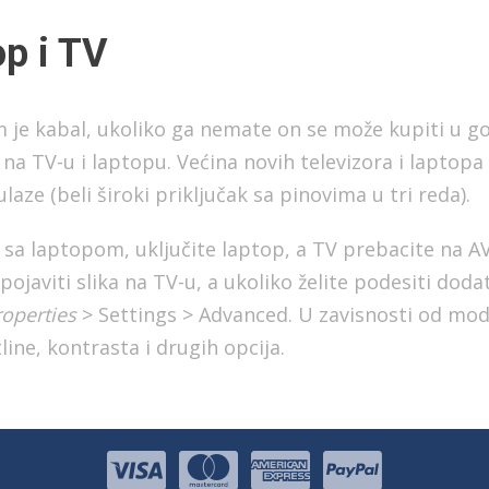
op i TV
 je kabal, ukoliko ga nemate on se može kupiti u g
a TV-u i laptopu. Većina novih televizora i laptopa 
ulaze (beli široki priključak sa pinovima u tri reda).
 sa laptopom, uključite laptop, a TV prebacite na AV k
javiti slika na TV-u, a ukoliko želite podesiti doda
roperties
> Settings > Advanced. U zavisnosti od mode
line, kontrasta i drugih opcija.